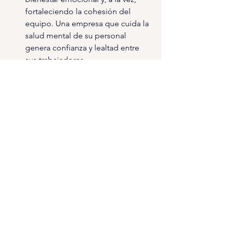
fortaleciendo la cohesión del 
equipo. Una empresa que cuida la 
salud mental de su personal 
genera confianza y lealtad entre 
sus trabajadores.
Retribución flexible (ticket 
restaurante, guardería, 
descuentos…). La 
retribución 
flexible 
es una de las formas más 
innovadoras de personalizar los 
beneficios laborales. Este modelo 
permite a los empleados elegir 
cómo asignar una parte de su 
salario en opciones que mejor se 
adapten a su estilo de vida y 
necesidades. Entre las opciones 
más comunes se encuentran:
Tickets restaurante
: Ayudan a 