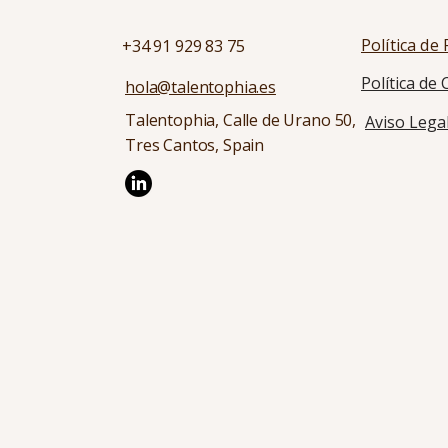
Política de
+34 91 929 83 75
Política de
hola@talentophia.es
Talentophia, Calle de Urano 50,
Aviso Lega
Tres Cantos, Spain