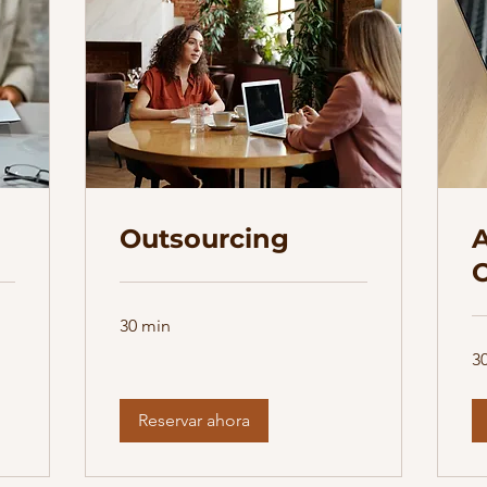
a
Outsourcing
O
30 min
3
Reservar ahora