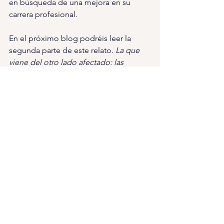
en búsqueda de una mejora en su 
carrera profesional.
En el próximo blog podréis leer la 
segunda parte de este relato. 
La que 
viene del otro lado afectado: las 
empresas y sus dificultades.
Analizaremos porque 
aproximadamente el 70% de las 
empresas tienen dificultades para 
encontrar el talento que necesitan, y 
qué factores pueden estar influyendo 
para poder entender de manera 
holística toda la situación, desde las 
dos esferas y entre todos crear mejores 
oportunidades.
Si te has quedado con ganas de 