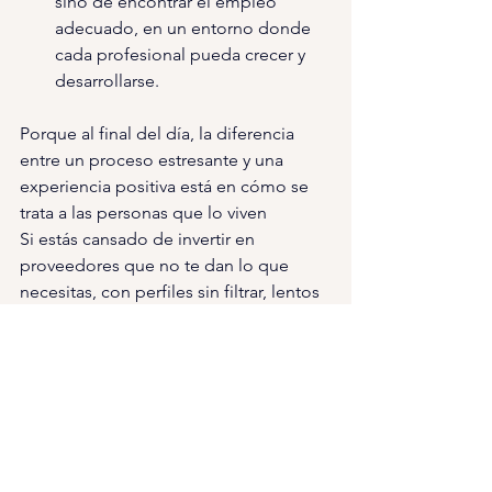
sino de encontrar el empleo 
adecuado, en un entorno donde 
cada profesional pueda crecer y 
desarrollarse. 
Porque al final del día, la diferencia 
entre un proceso estresante y una 
experiencia positiva está en cómo se 
trata a las personas que lo viven 
Si estás cansado de invertir en 
proveedores que no te dan lo que 
necesitas, con perfiles sin filtrar, lentos 
y falta de comunicación. ¿A qué 
esperas a conocernos? Puedes 
escribirnos a 
hola@talentophia.com
Y si como candidato estás cansado de 
vivir procesos sin transparencia, 
feedback ni acompañamiento, no 
dudes en echarle un vistazo a nuestras 